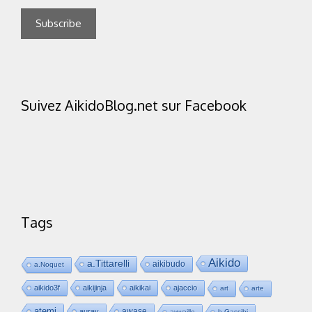
Suivez AikidoBlog.net sur Facebook
Tags
Aikido
a.Tittarelli
aikibudo
a.Noquet
aikido3f
aikijinja
aikikai
ajaccio
art
arte
atemi
awase
auray
aywaille
b.Gassibi