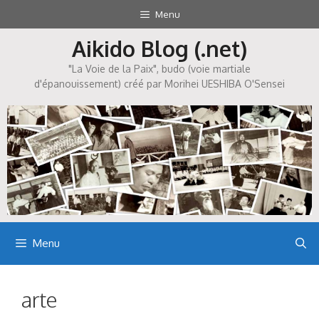
Aller
Menu
au
Aikido Blog (.net)
contenu
"La Voie de la Paix", budo (voie martiale
d'épanouissement) créé par Morihei UESHIBA O'Sensei
Menu
arte