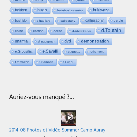
budo
bukiwaza
bokken
buis-les-baronnies
calligraphy
bushido
cercle
c-haullard
cabestany
d.Toutain
chine
citation
corse
d-Abdelkader
dvd
démonstration
dharma
draguignan
e.Savalli
e.Grousilliat
etiquette
etirement
f-ramazzin
f.Barbotin
f.Luppi
Auriez-vous manqué ?…
2014-08 Photos et Vidéo Summer Camp Auray