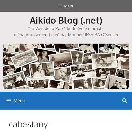
Aller
Menu
au
Aikido Blog (.net)
contenu
"La Voie de la Paix", budo (voie martiale
d'épanouissement) créé par Morihei UESHIBA O'Sensei
Menu
cabestany