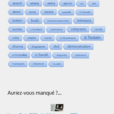
aikido3f
aikijinja
aikikai
ajaccio
art
arte
atemi
awase
auray
aywaille
b.Gassibi
budo
bukiwaza
bokken
buis-les-baronnies
calligraphy
bushido
cercle
c-haullard
cabestany
d.Toutain
chine
citation
corse
d-Abdelkader
dvd
démonstration
dharma
draguignan
e.Savalli
e.Grousilliat
etiquette
etirement
f-ramazzin
f.Barbotin
f.Luppi
Auriez-vous manqué ?…