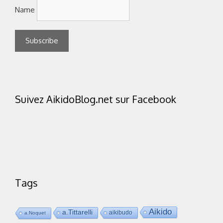
Name
Suivez AikidoBlog.net sur Facebook
Tags
Aikido
a.Tittarelli
aikibudo
a.Noquet