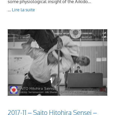
some physiological insight of the Aikido…
...
Lire la suite
2017-11 – Saito Hitohira Sensei –