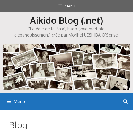
Aller
Menu
au
Aikido Blog (.net)
contenu
"La Voie de la Paix", budo (voie martiale
d'épanouissement) créé par Morihei UESHIBA O'Sensei
Menu
Blog