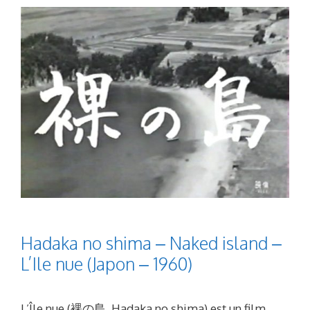
Hadaka no shima – Naked island –
L’Ile nue (Japon – 1960)
L’Île nue (裸の島, Hadaka no shima) est un film