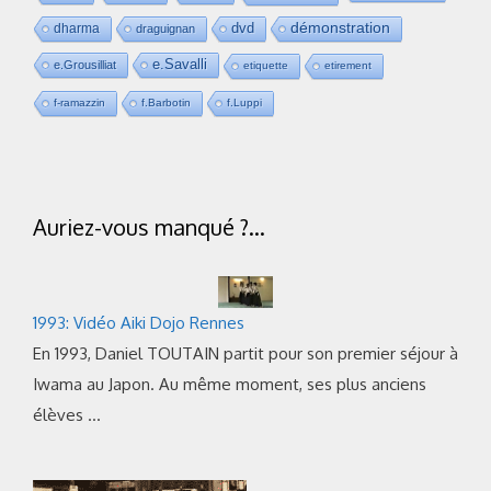
dvd
démonstration
dharma
draguignan
e.Savalli
e.Grousilliat
etiquette
etirement
f-ramazzin
f.Barbotin
f.Luppi
Auriez-vous manqué ?…
1993: Vidéo Aiki Dojo Rennes
En 1993, Daniel TOUTAIN partit pour son premier séjour à
Iwama au Japon. Au même moment, ses plus anciens
élèves …