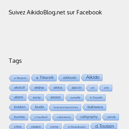
Suivez AikidoBlog.net sur Facebook
Tags
Aikido
a.Tittarelli
aikibudo
a.Noquet
aikido3f
aikijinja
aikikai
ajaccio
art
arte
atemi
awase
auray
aywaille
b.Gassibi
budo
bukiwaza
bokken
buis-les-baronnies
calligraphy
bushido
cercle
c-haullard
cabestany
d.Toutain
chine
citation
corse
d-Abdelkader