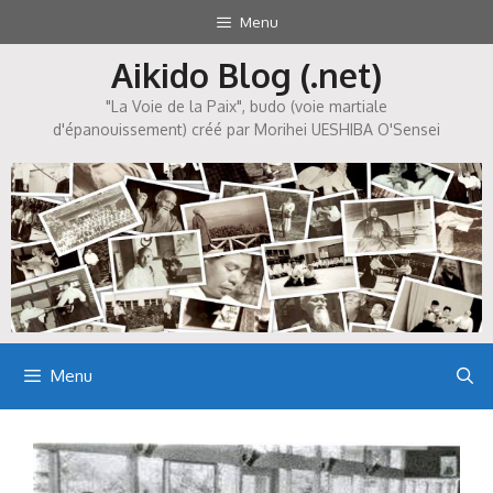
Aller
Menu
au
Aikido Blog (.net)
contenu
"La Voie de la Paix", budo (voie martiale
d'épanouissement) créé par Morihei UESHIBA O'Sensei
Menu