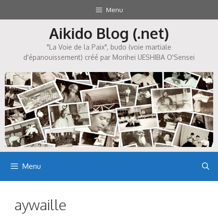
Aller
Menu
au
Aikido Blog (.net)
contenu
"La Voie de la Paix", budo (voie martiale
d'épanouissement) créé par Morihei UESHIBA O'Sensei
Menu
aywaille