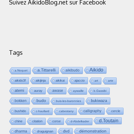
Suivez AikidoBlog.net sur Facebook
Tags
Aikido
a.Tittarelli
aikibudo
a.Noquet
aikido3f
aikijinja
aikikai
ajaccio
art
arte
atemi
awase
auray
aywaille
b.Gassibi
budo
bukiwaza
bokken
buis-les-baronnies
calligraphy
bushido
cercle
c-haullard
cabestany
d.Toutain
chine
citation
corse
d-Abdelkader
dvd
démonstration
dharma
draguignan