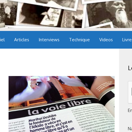
iel
Articles
Interviews
Technique
Videos
Livre
L
E
N