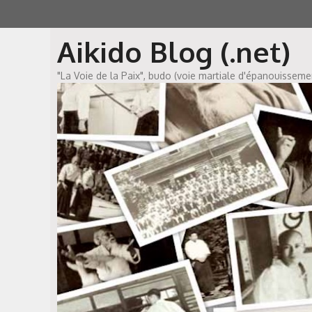
Aller
au
Aikido Blog (.net)
contenu
"La Voie de la Paix", budo (voie martiale d'épanouissem