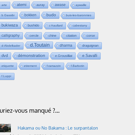
atemi
awase
auray
arte
aywaille
budo
bokken
b.Gassibi
buis-les-baronnies
bukiwaza
bushido
c-haullard
cabestany
calligraphy
cercle
chine
citation
corse
d.Toutain
dharma
draguignan
d-Abdelkader
dvd
démonstration
e.Savalli
e.Grousilliat
etiquette
etirement
f-ramazzin
f.Barbotin
f.Luppi
uriez-vous manqué ?…
Hakama ou No Bakama : Le surpantalon