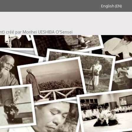
English (EN)
ent) créé par Morihei UESHIBA O'Sensei