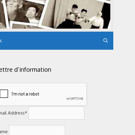
s
ettre d’information
mail Address*
ame