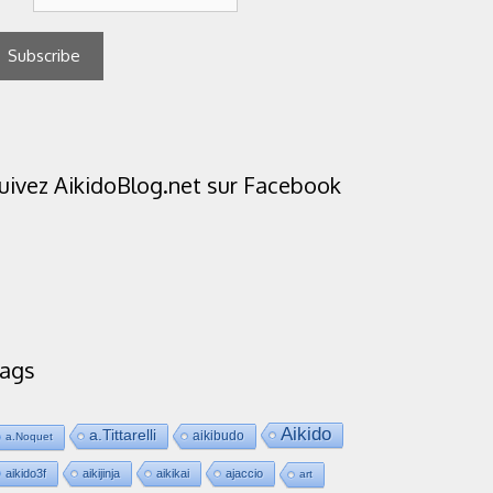
uivez AikidoBlog.net sur Facebook
ags
Aikido
a.Tittarelli
aikibudo
a.Noquet
aikido3f
aikijinja
aikikai
ajaccio
art