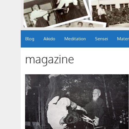
Blog
Aikido
Meditation
Sensei
Mater
magazine