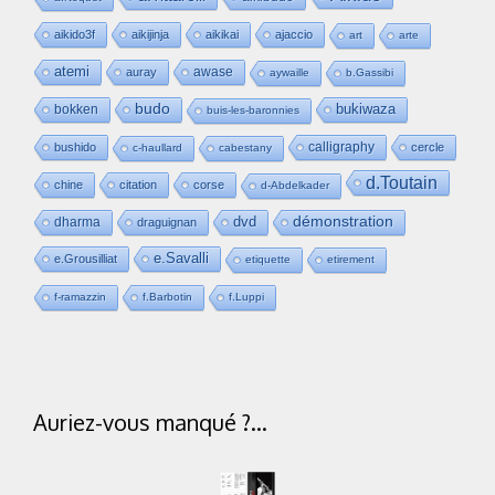
aikido3f
aikijinja
aikikai
ajaccio
art
arte
atemi
awase
auray
aywaille
b.Gassibi
budo
bukiwaza
bokken
buis-les-baronnies
calligraphy
bushido
cercle
c-haullard
cabestany
d.Toutain
chine
citation
corse
d-Abdelkader
dvd
démonstration
dharma
draguignan
e.Savalli
e.Grousilliat
etiquette
etirement
f-ramazzin
f.Barbotin
f.Luppi
Auriez-vous manqué ?…