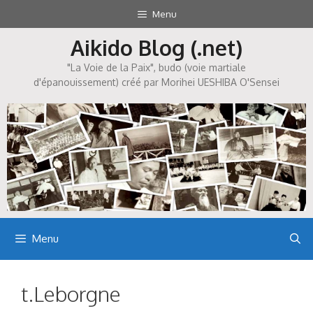
Aller
Menu
au
Aikido Blog (.net)
contenu
"La Voie de la Paix", budo (voie martiale
d'épanouissement) créé par Morihei UESHIBA O'Sensei
Menu
t.Leborgne