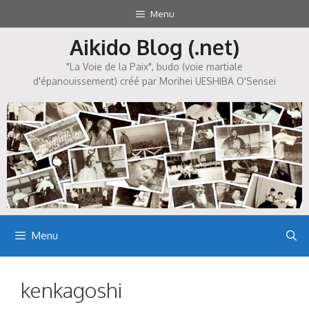
Aller
Menu
au
Aikido Blog (.net)
contenu
"La Voie de la Paix", budo (voie martiale
d'épanouissement) créé par Morihei UESHIBA O'Sensei
Menu
kenkagoshi