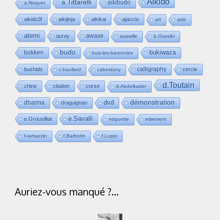
Aikido
a.Tittarelli
aikibudo
a.Noquet
aikido3f
aikijinja
aikikai
ajaccio
art
arte
atemi
awase
auray
aywaille
b.Gassibi
budo
bukiwaza
bokken
buis-les-baronnies
calligraphy
bushido
cercle
c-haullard
cabestany
d.Toutain
chine
citation
corse
d-Abdelkader
dvd
démonstration
dharma
draguignan
e.Savalli
e.Grousilliat
etiquette
etirement
f-ramazzin
f.Barbotin
f.Luppi
Auriez-vous manqué ?…