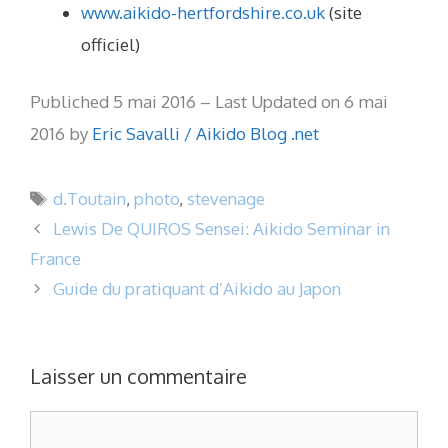
www.aikido-hertfordshire.co.uk
(site
officiel)
Publiched 5 mai 2016 – Last Updated on 6 mai
2016 by
Eric Savalli / Aikido Blog .net
Étiquettes
d.Toutain
,
photo
,
stevenage
Lewis De QUIROS Sensei: Aikido Seminar in
France
Guide du pratiquant d’Aikido au Japon
Laisser un commentaire
Commentaire