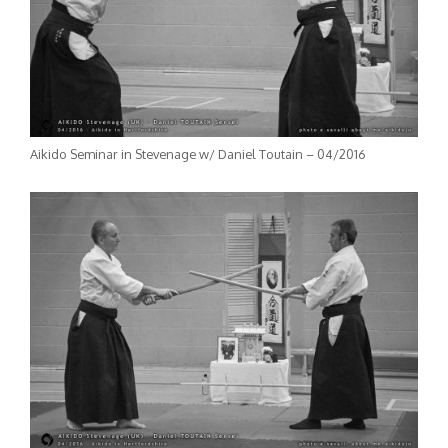
Aikido Seminar in Stevenage w/ Daniel Toutain – 04/2016