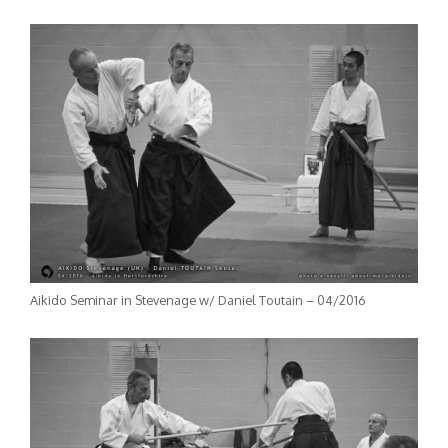
Aikido Seminar in Stevenage w/ Daniel Toutain – 04/2016