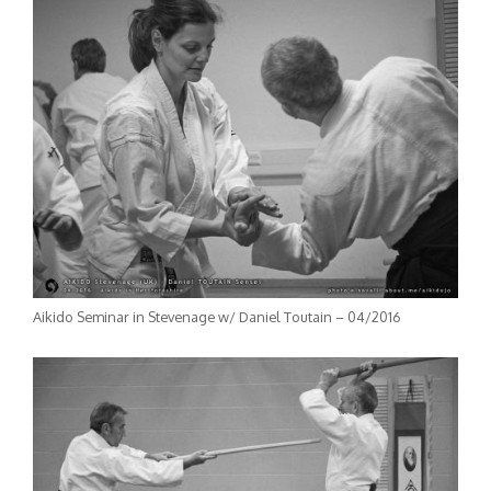
Aikido Seminar in Stevenage w/ Daniel Toutain – 04/2016