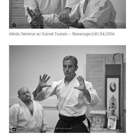
Aikido Seminar w/ Daniel Toutain – Stevenage (UK) 04/2016