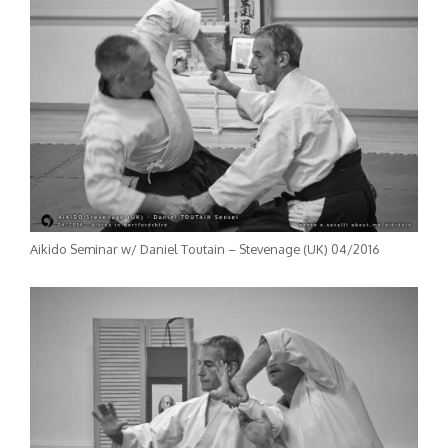
Aikido Seminar w/ Daniel Toutain – Stevenage (UK) 04/2016