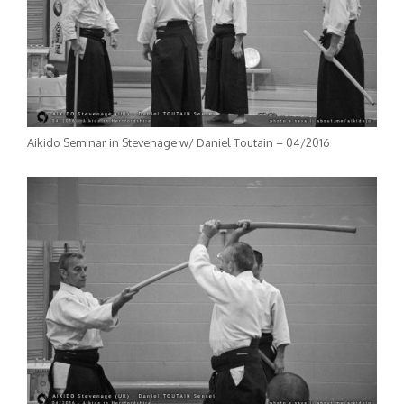
Aikido Seminar in Stevenage w/ Daniel Toutain – 04/2016