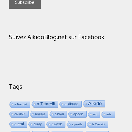
Suivez AikidoBlog.net sur Facebook
Tags
Aikido
a.Tittarelli
aikibudo
a.Noquet
aikido3f
aikijinja
aikikai
ajaccio
art
arte
atemi
awase
auray
aywaille
b.Gassibi