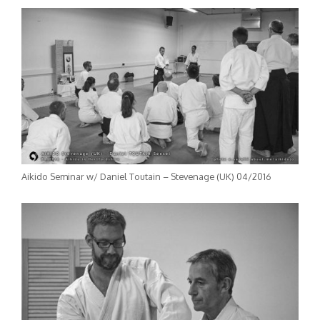
Aikido Seminar w/ Daniel Toutain – Stevenage (UK) 04/2016