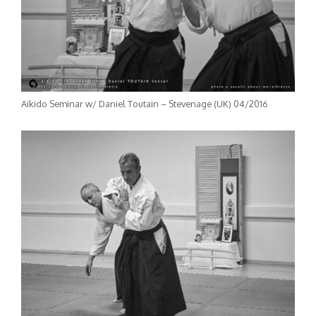
Aikido Seminar w/ Daniel Toutain – Stevenage (UK) 04/2016