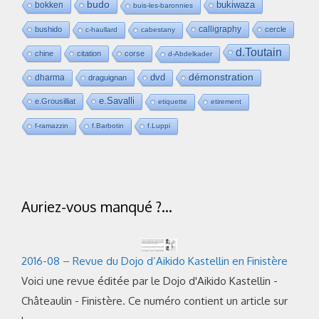
budo
bukiwaza
bokken
buis-les-baronnies
calligraphy
bushido
cercle
c-haullard
cabestany
d.Toutain
chine
citation
corse
d-Abdelkader
dvd
démonstration
dharma
draguignan
e.Savalli
e.Grousilliat
etiquette
etirement
f-ramazzin
f.Barbotin
f.Luppi
Auriez-vous manqué ?…
2016-08 – Revue du Dojo d’Aikido Kastellin en Finistère
Voici une revue éditée par le Dojo d'Aikido Kastellin -
Châteaulin - Finistère. Ce numéro contient un article sur