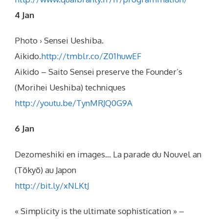
4 Jan
Photo › Sensei Ueshiba.
Aikido.
http://tmblr.co/Z01huwEF
Aikido – Saito Sensei preserve the Founder’s
(Morihei Ueshiba) techniques
http://youtu.be/TynMRJQ0G9A
6 Jan
Dezomeshiki en images… La parade du Nouvel an
(Tōkyō) au Japon
http://bit.ly/xNLKtJ
« Simplicity is the ultimate sophistication » –