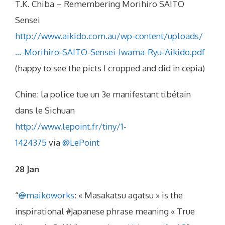
T.K. Chiba – Remembering Morihiro SAITO
Sensei
http://www.aikido.com.au/wp-content/uploads/
…-Morihiro-SAITO-Sensei-Iwama-Ryu-Aikido.pdf
(happy to see the picts I cropped and did in cepia)
Chine: la police tue un 3e manifestant tibétain
dans le Sichuan
http://www.lepoint.fr/tiny/1-
1424375
via
@
LePoint
28 Jan
“
@
maikoworks
: « Masakatsu agatsu » is the
inspirational
#
Japanese phrase meaning « True