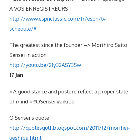
A VOS ENREGISTREURS !
http://www.espnclassic.com/fr/espn/tv-
schedule/#
The greatest since the founder –> Morihiro Saito
Sensei in action
http://youtu.be/21y32ASY3Sw
17 Jan
« A good stance and posture reflect a proper state
of mind »
#
OSensei
#
aikido
O’Sensei’s quote
http://quotesgulf.blogspot.com/2011/12/morihei-
ueshiba.html