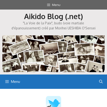
Aller
Menu
au
Aikido Blog (.net)
contenu
"La Voie de la Paix", budo (voie martiale
d'épanouissement) créé par Morihei UESHIBA O'Sensei
Menu