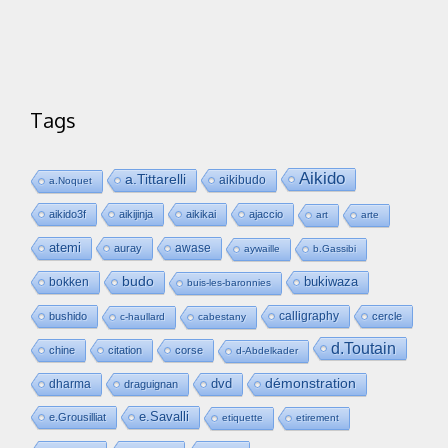
Tags
Aikido
a.Tittarelli
aikibudo
a.Noquet
aikido3f
aikijinja
aikikai
ajaccio
art
arte
atemi
awase
auray
aywaille
b.Gassibi
budo
bukiwaza
bokken
buis-les-baronnies
calligraphy
bushido
cercle
c-haullard
cabestany
d.Toutain
chine
citation
corse
d-Abdelkader
dvd
démonstration
dharma
draguignan
e.Savalli
e.Grousilliat
etiquette
etirement