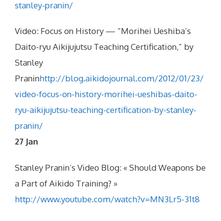
stanley-pranin/
Video: Focus on History — “Morihei Ueshiba’s
Daito-ryu Aikijujutsu Teaching Certification,” by
Stanley
Pranin
http://blog.aikidojournal.com/2012/01/23/
video-focus-on-history-morihei-ueshibas-daito-
ryu-aikijujutsu-teaching-certification-by-stanley-
pranin/
27 Jan
Stanley Pranin’s Video Blog: « Should Weapons be
a Part of Aikido Training? »
http://www.youtube.com/watch?v=MN3Lr5-31t8