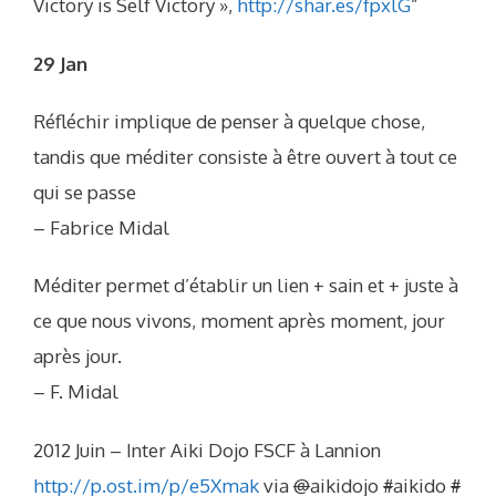
Victory is Self Victory »,
http://shar.es/fpxlG
”
29 Jan
Réfléchir implique de penser à quelque chose,
tandis que méditer consiste à être ouvert à tout ce
qui se passe
– Fabrice Midal
Méditer permet d’établir un lien + sain et + juste à
ce que nous vivons, moment après moment, jour
après jour.
– F. Midal
2012 Juin – Inter Aiki Dojo FSCF à Lannion
http://p.ost.im/p/e5Xmak
via
@
aikidojo
#
aikido
#