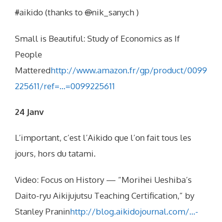
#
aikido (thanks to
@
nik_sanych )
Small is Beautiful: Study of Economics as If
People
Mattered
http://www.amazon.fr/gp/product/0099
225611/ref=…=0099225611
24 Janv
L’important, c’est l’Aikido que l’on fait tous les
jours, hors du tatami.
Video: Focus on History — “Morihei Ueshiba’s
Daito-ryu Aikijujutsu Teaching Certification,” by
Stanley Pranin
http://blog.aikidojournal.com/…-