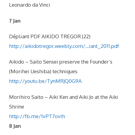
Leonardo da Vinci
7 Jan
Dépliant PDF AIKIDO TREGOR (22)
http://aikidotregor.weebly.com/…iant_2011.pdf
Aikido – Saito Sensei preserve the Founder’s
(Morihei Ueshiba) techniques
http://youtu.be/TynMRJQ0G9A
Morihiro Saito – Aiki Ken and Aiki Jo at the Aiki
Shrine
http://fb.me/1vPT7ovIh
8 Jan