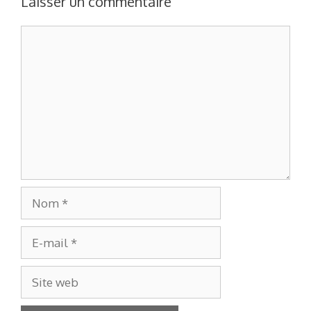
Laisser un commentaire
Commentaire
Nom
E-
mail
Site
web