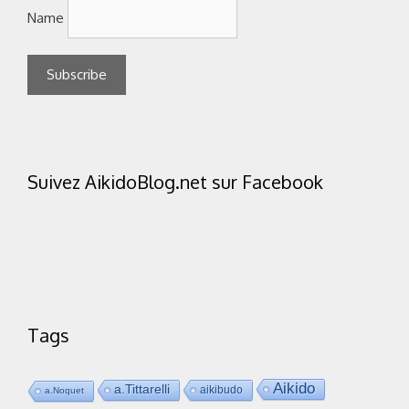
Name
Suivez AikidoBlog.net sur Facebook
Tags
Aikido
a.Tittarelli
aikibudo
a.Noquet