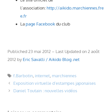
l’association:
http://aikido.marchiennes.fre
e.fr
La
page Facebook
du club
Publiched 23 mai 2012 – Last Updated on 2 août
2012 by
Eric Savalli / Aikido Blog .net
Étiquettes
f.Barbotin
,
internet
,
marchiennes
Exposition virtuelle d’estampes japonaises
Daniel Toutain : nouvelles vidéos