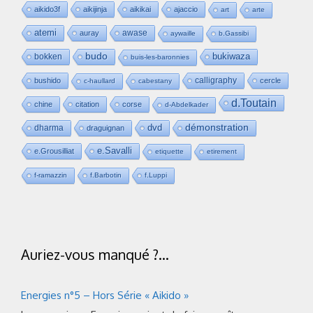
aikido3f
aikijinja
aikikai
ajaccio
art
arte
atemi
awase
auray
aywaille
b.Gassibi
budo
bukiwaza
bokken
buis-les-baronnies
calligraphy
bushido
cercle
c-haullard
cabestany
d.Toutain
chine
citation
corse
d-Abdelkader
dvd
démonstration
dharma
draguignan
e.Savalli
e.Grousilliat
etiquette
etirement
f-ramazzin
f.Barbotin
f.Luppi
Auriez-vous manqué ?…
Energies n°5 – Hors Série « Aikido »