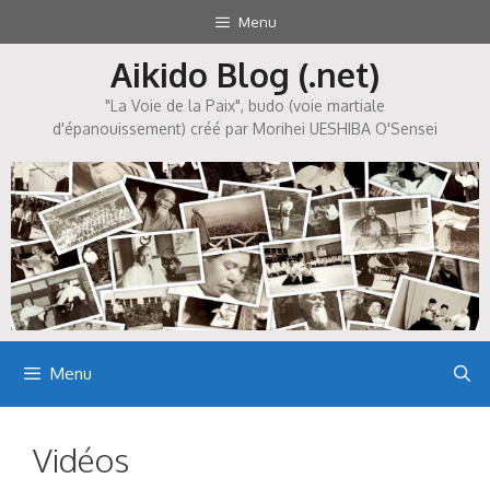
Aller
Menu
au
Aikido Blog (.net)
contenu
"La Voie de la Paix", budo (voie martiale
d'épanouissement) créé par Morihei UESHIBA O'Sensei
Menu
Vidéos