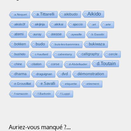
Aikido
a.Tittarelli
aikibudo
a.Noquet
aikido3f
aikijinja
aikikai
ajaccio
art
arte
atemi
awase
auray
aywaille
b.Gassibi
budo
bukiwaza
bokken
buis-les-baronnies
calligraphy
bushido
cercle
c-haullard
cabestany
d.Toutain
chine
citation
corse
d-Abdelkader
dvd
démonstration
dharma
draguignan
e.Savalli
e.Grousilliat
etiquette
etirement
f-ramazzin
f.Barbotin
f.Luppi
Auriez-vous manqué ?…