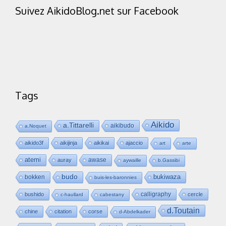
Suivez AikidoBlog.net sur Facebook
Tags
Aikido
a.Tittarelli
aikibudo
a.Noquet
aikido3f
aikijinja
aikikai
ajaccio
art
arte
atemi
awase
auray
aywaille
b.Gassibi
budo
bukiwaza
bokken
buis-les-baronnies
calligraphy
bushido
cercle
c-haullard
cabestany
d.Toutain
chine
citation
corse
d-Abdelkader