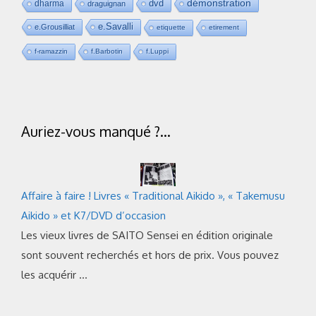
dvd
démonstration
dharma
draguignan
e.Savalli
e.Grousilliat
etiquette
etirement
f-ramazzin
f.Barbotin
f.Luppi
Auriez-vous manqué ?…
Affaire à faire ! Livres « Traditional Aikido », « Takemusu
Aikido » et K7/DVD d’occasion
Les vieux livres de SAITO Sensei en édition originale
sont souvent recherchés et hors de prix. Vous pouvez
les acquérir …