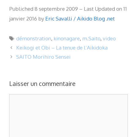
Publiched 8 septembre 2009 – Last Updated on 11
janvier 2016 by
Eric Savalli / Aikido Blog .net
Étiquettes
démonstration
,
kinonagare
,
m.Saito
,
video
Keikogi et Obi – La tenue de l’Aikidoka
SAITO Morihiro Sensei
Laisser un commentaire
Commentaire