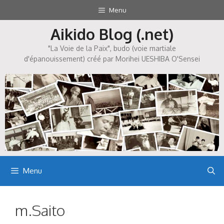
Aller
Menu
au
Aikido Blog (.net)
contenu
"La Voie de la Paix", budo (voie martiale
d'épanouissement) créé par Morihei UESHIBA O'Sensei
Menu
m.Saito