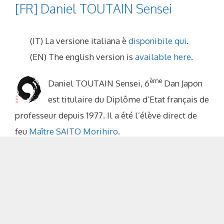
[FR] Daniel TOUTAIN Sensei
(IT) La versione italiana è
disponibile qui
.
(EN) The english version is
available here
.
ème
Daniel TOUTAIN Sensei, 6
Dan Japon
est titulaire du Diplôme d’Etat français de
professeur depuis 1977. Il a été l’élève direct de
feu
Maître SAITO Morihiro
.
Il perpétue l’enseignement de Maître SAITO au
sein de la
FAA Fundamental Aikido Association
qui
compte de nombreux représentants en France et
dans plusieurs pays.
Il reçu le grade de 6ème Dan Iwama Ryu en 2002