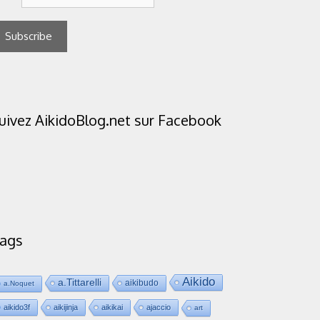
uivez AikidoBlog.net sur Facebook
ags
Aikido
a.Tittarelli
aikibudo
a.Noquet
aikido3f
aikijinja
aikikai
ajaccio
art