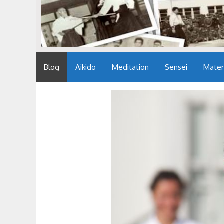
Blog
Aikido
Meditation
Sensei
Mater