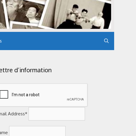
s
ettre d’information
mail Address*
ame