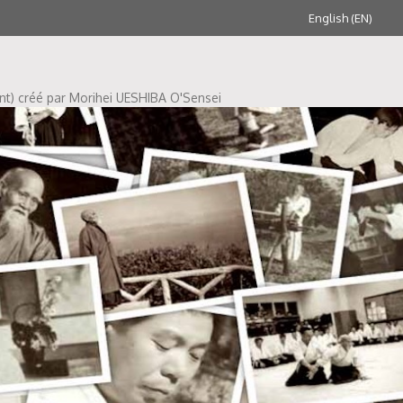
English (EN)
ent) créé par Morihei UESHIBA O'Sensei