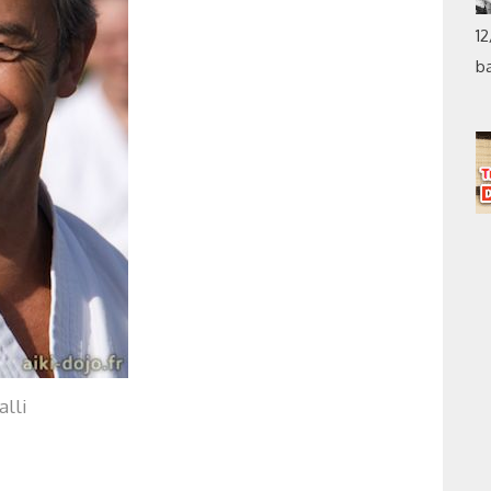
12
b
lli