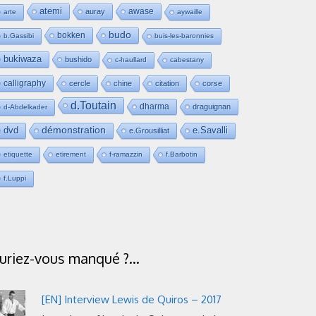
atemi
awase
auray
arte
aywaille
budo
bokken
b.Gassibi
buis-les-baronnies
bukiwaza
bushido
c-haullard
cabestany
calligraphy
cercle
chine
citation
corse
d.Toutain
dharma
draguignan
d-Abdelkader
dvd
démonstration
e.Savalli
e.Grousilliat
etiquette
etirement
f-ramazzin
f.Barbotin
f.Luppi
uriez-vous manqué ?…
[EN] Interview Lewis de Quiros – 2017