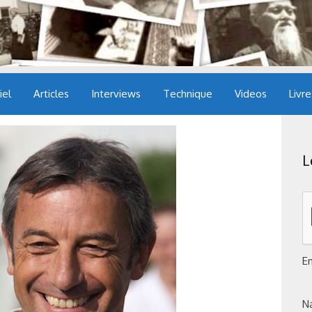
iel
Articles
Interviews
Technique
Videos
Livre
L
E
N