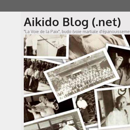
Aller
au
Aikido Blog (.net)
contenu
"La Voie de la Paix", budo (voie martiale d'épanouissem