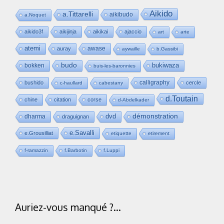
Aikido
a.Tittarelli
aikibudo
a.Noquet
aikido3f
aikijinja
aikikai
ajaccio
art
arte
atemi
awase
auray
aywaille
b.Gassibi
budo
bukiwaza
bokken
buis-les-baronnies
calligraphy
bushido
cercle
c-haullard
cabestany
d.Toutain
chine
citation
corse
d-Abdelkader
dvd
démonstration
dharma
draguignan
e.Savalli
e.Grousilliat
etiquette
etirement
f-ramazzin
f.Barbotin
f.Luppi
Auriez-vous manqué ?…