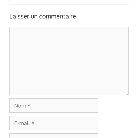
Laisser un commentaire
Commentaire
Nom
E-
mail
Site