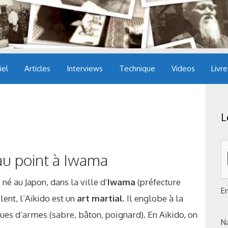
iel
Articles
Interviews
Technique
Videos
Livre
L
 au point à Iwama
o
né au Japon, dans la ville d’
Iwama
(préfecture
E
ent, l’Aïkido est un
art martial
. Il englobe à la
ues d’armes (sabre, bâton, poignard). En Aïkido, on
N