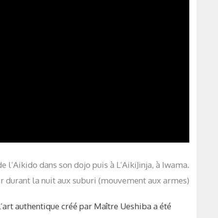
e l’Aikido dans son dojo puis à L’AikiJinja, à Iwama.
ner durant la nuit aux suburi (mouvement aux armes)
 L’art authentique créé par Maître Ueshiba a été