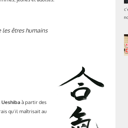
c’
no
e les êtres humains
i Ueshiba
à partir des
s qu’il maîtrisait au