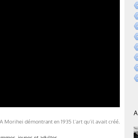
A
 Morihei démontrant en 1935 l’art qu’il avait créé.
mmes, jeunes et adultes.