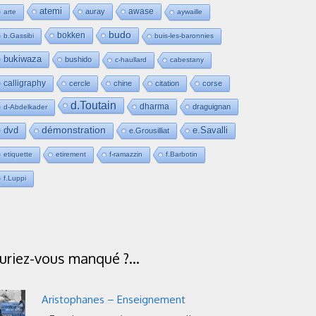
atemi
awase
auray
arte
aywaille
budo
bokken
b.Gassibi
buis-les-baronnies
bukiwaza
bushido
c-haullard
cabestany
calligraphy
cercle
chine
citation
corse
d.Toutain
dharma
draguignan
d-Abdelkader
dvd
démonstration
e.Savalli
e.Grousilliat
etiquette
etirement
f-ramazzin
f.Barbotin
f.Luppi
uriez-vous manqué ?…
Aristophanes – Enseignement