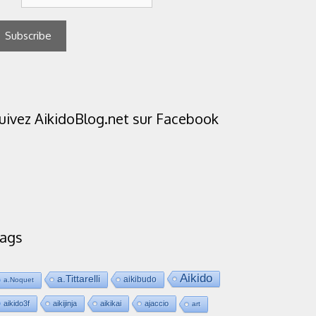
uivez AikidoBlog.net sur Facebook
ags
Aikido
a.Tittarelli
aikibudo
a.Noquet
aikido3f
aikijinja
aikikai
ajaccio
art