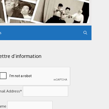
s
ettre d’information
mail Address*
ame