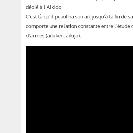
dédié à l’Aikido.
C’est là qu’il peaufina son art jusqu’à la fin de 
comporte une relation constante entre l’étude 
d’armes (aikiken, aikijo).