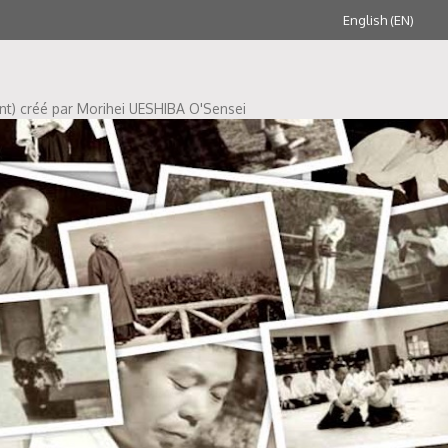
English (EN)
ent) créé par Morihei UESHIBA O'Sensei