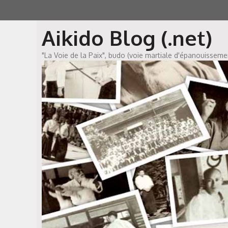
Aller
au
Aikido Blog (.net)
contenu
"La Voie de la Paix", budo (voie martiale d'épanouissem