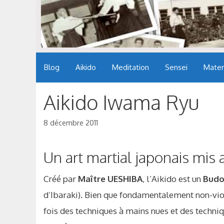
Blog
Aikido
Meditation
Sensei
Mater
Aikido Iwama Ryu
8 décembre 2011
Un art martial japonais mis
Créé par
Maître UESHIBA
, l’Aikido est un
Bud
d’Ibaraki). Bien que fondamentalement non-viol
fois des techniques à mains nues et des techniq