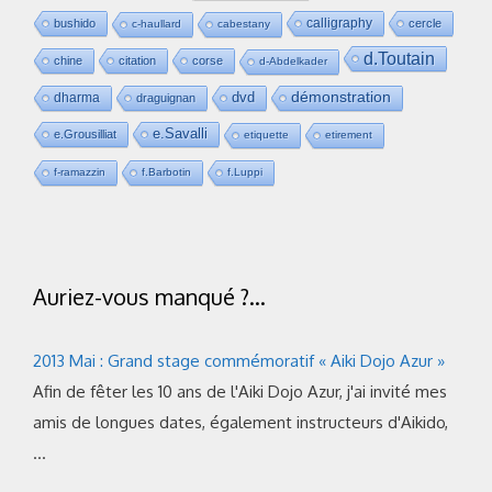
calligraphy
bushido
cercle
c-haullard
cabestany
d.Toutain
chine
citation
corse
d-Abdelkader
dvd
démonstration
dharma
draguignan
e.Savalli
e.Grousilliat
etiquette
etirement
f-ramazzin
f.Barbotin
f.Luppi
Auriez-vous manqué ?…
2013 Mai : Grand stage commémoratif « Aiki Dojo Azur »
Afin de fêter les 10 ans de l'Aiki Dojo Azur, j'ai invité mes
amis de longues dates, également instructeurs d'Aikido,
…