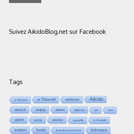
Suivez AikidoBlog.net sur Facebook
Tags
Aikido
a.Tittarelli
aikibudo
a.Noquet
aikido3f
aikijinja
aikikai
ajaccio
art
arte
atemi
awase
auray
aywaille
b.Gassibi
budo
bukiwaza
bokken
buis-les-baronnies