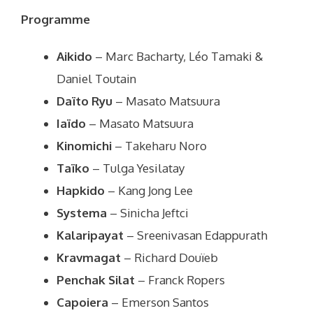
Programme
Aikido
– Marc Bacharty, Léo Tamaki &
Daniel Toutain
Daïto Ryu
– Masato Matsuura
Iaïdo
– Masato Matsuura
Kinomichi
– Takeharu Noro
Taïko
– Tulga Yesilatay
Hapkido
– Kang Jong Lee
Systema
– Sinicha Jeftci
Kalaripayat
– Sreenivasan Edappurath
Kravmagat
– Richard Douïeb
Penchak Silat
– Franck Ropers
Capoiera
– Emerson Santos