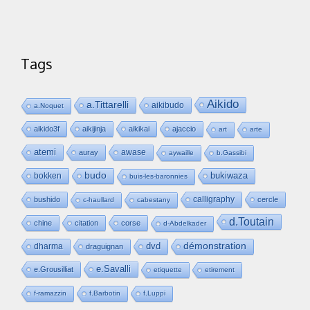
Tags
Aikido
a.Tittarelli
aikibudo
a.Noquet
aikido3f
aikijinja
aikikai
ajaccio
art
arte
atemi
awase
auray
aywaille
b.Gassibi
budo
bukiwaza
bokken
buis-les-baronnies
calligraphy
bushido
cercle
c-haullard
cabestany
d.Toutain
chine
citation
corse
d-Abdelkader
dvd
démonstration
dharma
draguignan
e.Savalli
e.Grousilliat
etiquette
etirement
f-ramazzin
f.Barbotin
f.Luppi