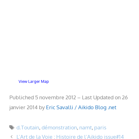
View Larger Map
Publiched 5 novembre 2012 – Last Updated on 26
janvier 2014 by
Eric Savalli / Aikido Blog .net
Étiquettes
d.Toutain
,
démonstration
,
namt
,
paris
L’Art de la Voie : Histoire de l’Aikido issue#14