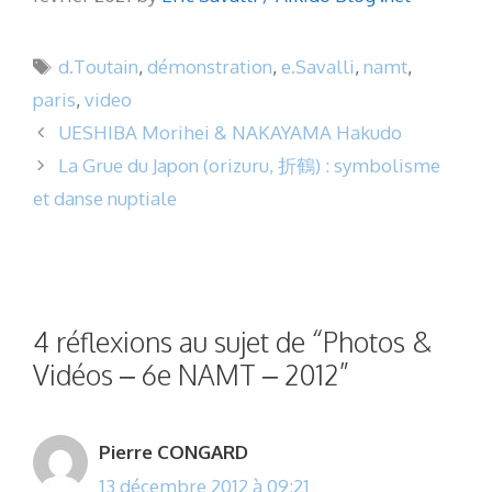
Étiquettes
d.Toutain
,
démonstration
,
e.Savalli
,
namt
,
paris
,
video
UESHIBA Morihei & NAKAYAMA Hakudo
La Grue du Japon (orizuru, 折鶴) : symbolisme
et danse nuptiale
4 réflexions au sujet de “Photos &
Vidéos – 6e NAMT – 2012”
Pierre CONGARD
13 décembre 2012 à 09:21