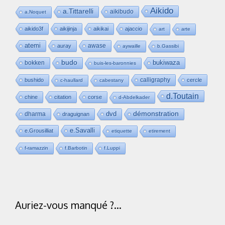
Aikido
a.Tittarelli
aikibudo
a.Noquet
aikido3f
aikijinja
aikikai
ajaccio
art
arte
atemi
awase
auray
aywaille
b.Gassibi
budo
bukiwaza
bokken
buis-les-baronnies
calligraphy
bushido
cercle
c-haullard
cabestany
d.Toutain
chine
citation
corse
d-Abdelkader
dvd
démonstration
dharma
draguignan
e.Savalli
e.Grousilliat
etiquette
etirement
f-ramazzin
f.Barbotin
f.Luppi
Auriez-vous manqué ?…