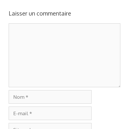
Laisser un commentaire
Commentaire
Nom
E-
mail
Site