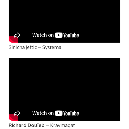
Sinicha Jeftic – Systema
Richard Douïeb
– Kravmagat