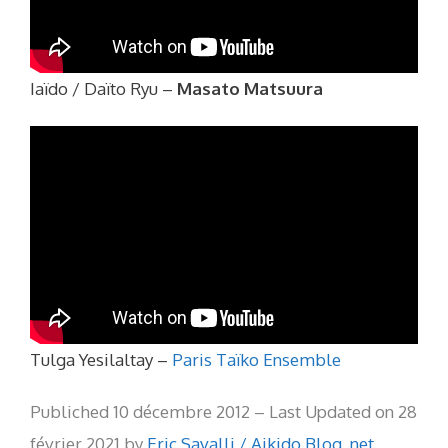
Iaïdo / Daïto Ryu –
Masato Matsuura
Tulga Yesilaltay –
Paris Taïko Ensemble
Publiched 10 décembre 2012 – Last Updated on 28
février 2021 by
Eric Savalli / Aikido Blog .net