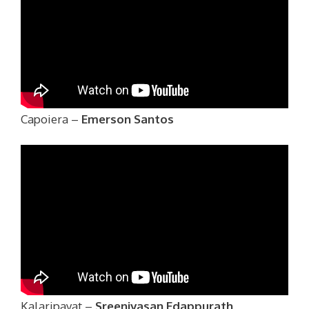
Capoiera –
Emerson Santos
Kalaripayat –
Sreenivasan Edappurath