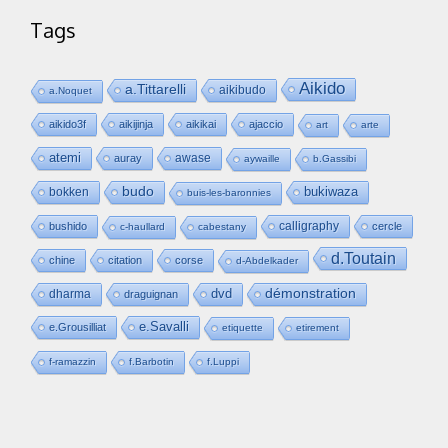
Tags
Aikido
a.Tittarelli
aikibudo
a.Noquet
aikido3f
aikijinja
aikikai
ajaccio
art
arte
atemi
awase
auray
aywaille
b.Gassibi
budo
bukiwaza
bokken
buis-les-baronnies
calligraphy
bushido
cercle
c-haullard
cabestany
d.Toutain
chine
citation
corse
d-Abdelkader
dvd
démonstration
dharma
draguignan
e.Savalli
e.Grousilliat
etiquette
etirement
f-ramazzin
f.Barbotin
f.Luppi