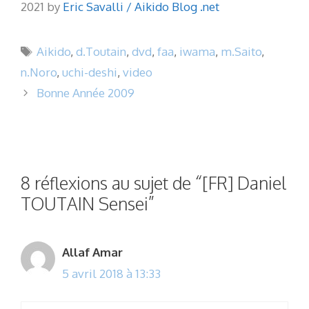
2021 by
Eric Savalli / Aikido Blog .net
Étiquettes
Aikido
,
d.Toutain
,
dvd
,
faa
,
iwama
,
m.Saito
,
n.Noro
,
uchi-deshi
,
video
Bonne Année 2009
8 réflexions au sujet de “[FR] Daniel
TOUTAIN Sensei”
Allaf Amar
5 avril 2018 à 13:33