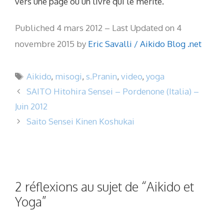
vers une page ou un livre qui le mérite.
Publiched 4 mars 2012 – Last Updated on 4
novembre 2015 by
Eric Savalli / Aikido Blog .net
Étiquettes
Aikido
,
misogi
,
s.Pranin
,
video
,
yoga
SAITO Hitohira Sensei – Pordenone (Italia) –
Juin 2012
Saito Sensei Kinen Koshukai
2 réflexions au sujet de “Aikido et
Yoga”