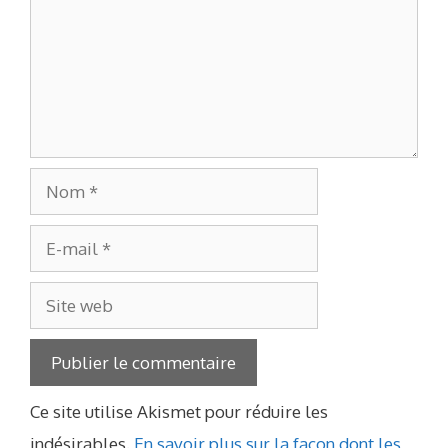
Nom
E-
mail
Site
web
Ce site utilise Akismet pour réduire les
indésirables.
En savoir plus sur la façon dont les