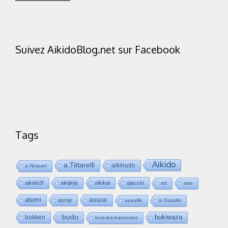
Suivez AikidoBlog.net sur Facebook
Tags
Aikido
a.Tittarelli
aikibudo
a.Noquet
aikido3f
aikijinja
aikikai
ajaccio
art
arte
atemi
awase
auray
aywaille
b.Gassibi
budo
bukiwaza
bokken
buis-les-baronnies