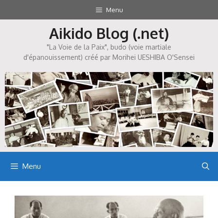
Aller
Menu
au
Aikido Blog (.net)
contenu
"La Voie de la Paix", budo (voie martiale
d'épanouissement) créé par Morihei UESHIBA O'Sensei
Menu