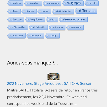
calligraphy
bushido
cercle
c-haullard
cabestany
d.Toutain
chine
citation
corse
d-Abdelkader
dvd
démonstration
dharma
draguignan
e.Savalli
e.Grousilliat
etiquette
etirement
f-ramazzin
f.Barbotin
f.Luppi
Auriez-vous manqué ?…
2012 Novembre: Stage Aikido avec SAITO H. Sensei
Maître SAITO Hitohira [uk] sera de retour en France très
prochainement, les 2,3,4 Novembre. Ce weekend
correspond au week-end de la Toussaint …