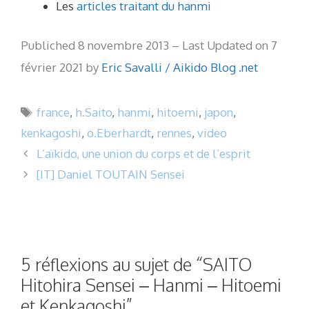
Les
articles traitant du hanmi
Publiched 8 novembre 2013 – Last Updated on 7
février 2021 by
Eric Savalli / Aikido Blog .net
Étiquettes
france
,
h.Saito
,
hanmi
,
hitoemi
,
japon
,
kenkagoshi
,
o.Eberhardt
,
rennes
,
video
L’aïkido, une union du corps et de l’esprit
[IT] Daniel TOUTAIN Sensei
5 réflexions au sujet de “SAITO
Hitohira Sensei – Hanmi – Hitoemi
et Kenkagoshi”