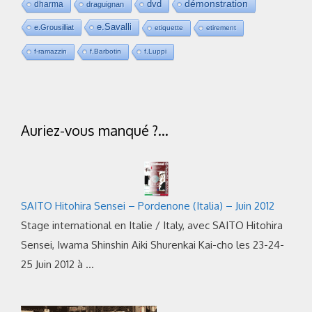
dvd
démonstration
dharma
draguignan
e.Savalli
e.Grousilliat
etiquette
etirement
f-ramazzin
f.Barbotin
f.Luppi
Auriez-vous manqué ?…
SAITO Hitohira Sensei – Pordenone (Italia) – Juin 2012
Stage international en Italie / Italy, avec SAITO Hitohira
Sensei, Iwama Shinshin Aiki Shurenkai Kai-cho les 23-24-
25 Juin 2012 à …