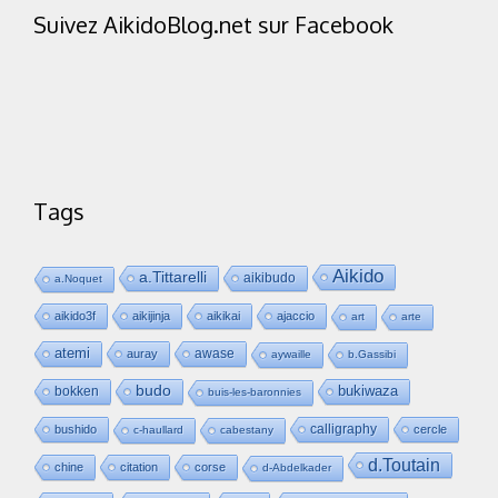
Suivez AikidoBlog.net sur Facebook
Tags
Aikido
a.Tittarelli
aikibudo
a.Noquet
aikido3f
aikijinja
aikikai
ajaccio
art
arte
atemi
awase
auray
aywaille
b.Gassibi
budo
bukiwaza
bokken
buis-les-baronnies
calligraphy
bushido
cercle
c-haullard
cabestany
d.Toutain
chine
citation
corse
d-Abdelkader