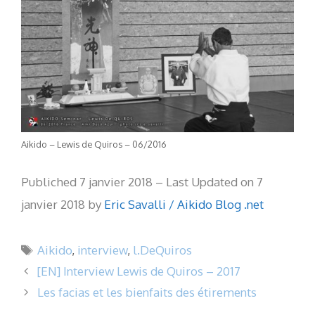
Aikido – Lewis de Quiros – 06/2016
Publiched 7 janvier 2018 – Last Updated on 7
janvier 2018 by
Eric Savalli / Aikido Blog .net
Étiquettes
Aikido
,
interview
,
l.DeQuiros
[EN] Interview Lewis de Quiros – 2017
Les facias et les bienfaits des étirements