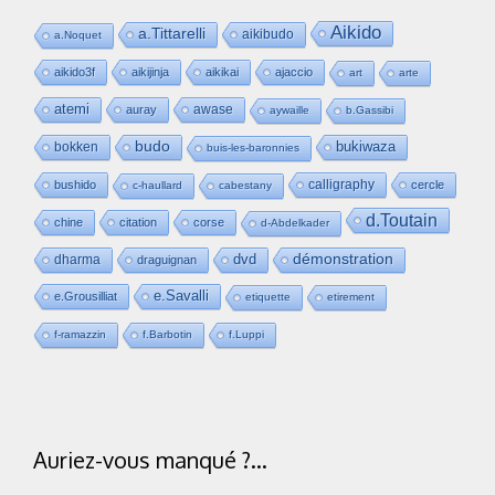
Aikido
a.Tittarelli
aikibudo
a.Noquet
aikido3f
aikijinja
aikikai
ajaccio
art
arte
atemi
awase
auray
aywaille
b.Gassibi
budo
bukiwaza
bokken
buis-les-baronnies
calligraphy
bushido
cercle
c-haullard
cabestany
d.Toutain
chine
citation
corse
d-Abdelkader
dvd
démonstration
dharma
draguignan
e.Savalli
e.Grousilliat
etiquette
etirement
f-ramazzin
f.Barbotin
f.Luppi
Auriez-vous manqué ?…