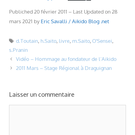
Publiched 20 février 2011 – Last Updated on 28
mars 2021 by
Eric Savalli / Aikido Blog .net
Étiquettes
d.Toutain
,
h.Saito
,
livre
,
m.Saito
,
O'Sensei
,
s.Pranin
Vidéo – Hommage au fondateur de l’Aikido
2011 Mars – Stage Régional à Draguignan
Laisser un commentaire
Commentaire