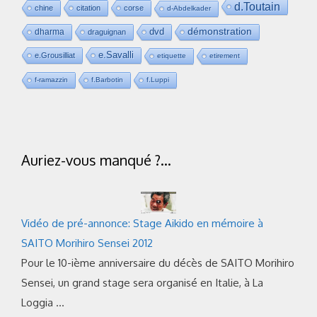
d.Toutain
chine
citation
corse
d-Abdelkader
dvd
démonstration
dharma
draguignan
e.Savalli
e.Grousilliat
etiquette
etirement
f-ramazzin
f.Barbotin
f.Luppi
Auriez-vous manqué ?…
Vidéo de pré-annonce: Stage Aikido en mémoire à
SAITO Morihiro Sensei 2012
Pour le 10-ième anniversaire du décès de SAITO Morihiro
Sensei, un grand stage sera organisé en Italie, à La
Loggia …