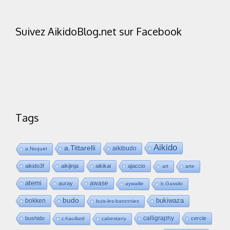
Suivez AikidoBlog.net sur Facebook
Tags
Aikido
a.Tittarelli
aikibudo
a.Noquet
aikido3f
aikijinja
aikikai
ajaccio
art
arte
atemi
awase
auray
aywaille
b.Gassibi
budo
bukiwaza
bokken
buis-les-baronnies
calligraphy
bushido
cercle
c-haullard
cabestany