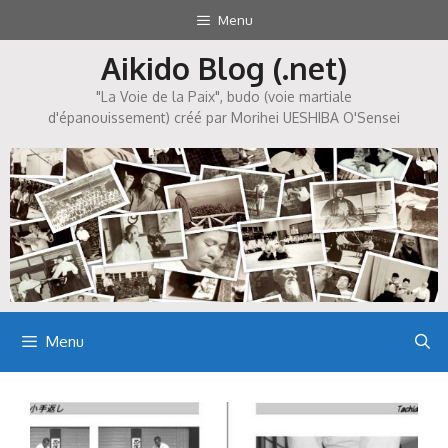
Aller
Menu
au
Aikido Blog (.net)
contenu
"La Voie de la Paix", budo (voie martiale
d'épanouissement) créé par Morihei UESHIBA O'Sensei
Menu