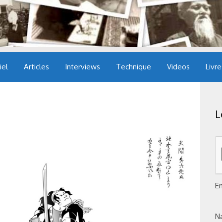
iel
Articles
Interviews
Technique
Videos
Livre
L
E
N