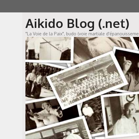
Aller
au
Aikido Blog (.net)
contenu
"La Voie de la Paix", budo (voie martiale d'épanouissem