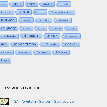
atemi
awase
auray
arte
aywaille
budo
bokken
b.Gassibi
buis-les-baronnies
bukiwaza
bushido
c-haullard
cabestany
calligraphy
cercle
chine
citation
corse
d.Toutain
dharma
draguignan
d-Abdelkader
dvd
démonstration
e.Savalli
e.Grousilliat
etiquette
etirement
f-ramazzin
f.Barbotin
f.Luppi
uriez-vous manqué ?…
SAITO Hitohira Sensei – Santiago de