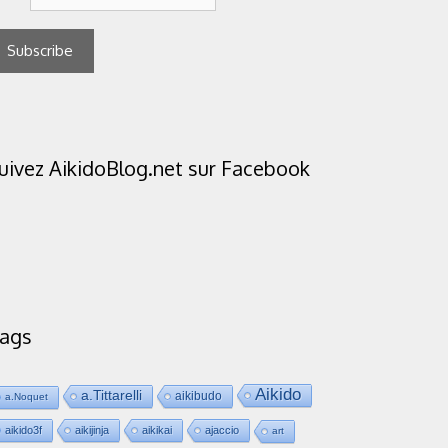
uivez AikidoBlog.net sur Facebook
ags
Aikido
a.Tittarelli
aikibudo
a.Noquet
aikido3f
aikijinja
aikikai
ajaccio
art