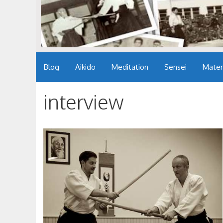
Blog
Aikido
Meditation
Sensei
Mater
interview