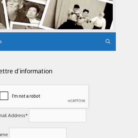
s
ettre d’information
mail Address*
ame