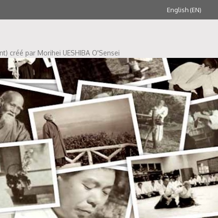
English (EN)
ent) créé par Morihei UESHIBA O'Sensei