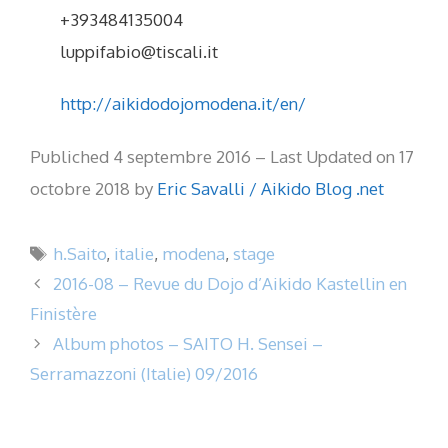
+393484135004
luppifabio@tiscali.it
http://aikidodojomodena.it/en/
Publiched 4 septembre 2016 – Last Updated on 17
octobre 2018 by
Eric Savalli / Aikido Blog .net
Étiquettes
h.Saito
,
italie
,
modena
,
stage
2016-08 – Revue du Dojo d’Aikido Kastellin en
Finistère
Album photos – SAITO H. Sensei –
Serramazzoni (Italie) 09/2016