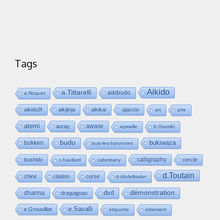
Tags
Aikido
a.Tittarelli
aikibudo
a.Noquet
aikido3f
aikijinja
aikikai
ajaccio
art
arte
atemi
awase
auray
aywaille
b.Gassibi
budo
bukiwaza
bokken
buis-les-baronnies
calligraphy
bushido
cercle
c-haullard
cabestany
d.Toutain
chine
citation
corse
d-Abdelkader
dvd
démonstration
dharma
draguignan
e.Savalli
e.Grousilliat
etiquette
etirement